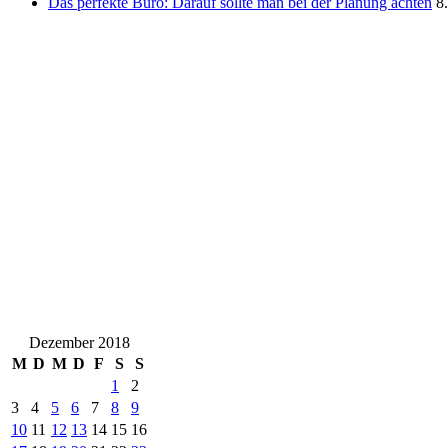
Das perfekte Büro: Darauf sollte man bei der Planung achten
8
Dezember 2018
M
D
M
D
F
S
S
1
2
3
4
5
6
7
8
9
10
11
12
13
14
15
16