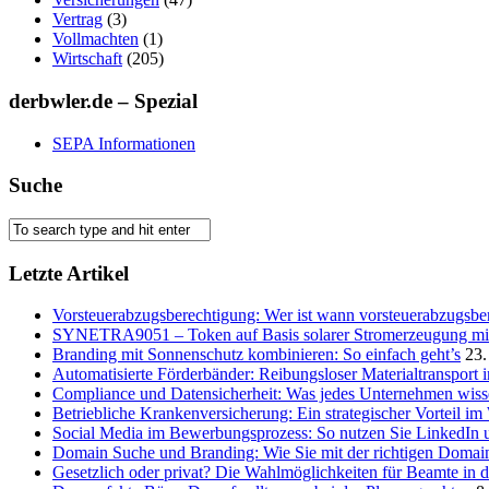
Vertrag
(3)
Vollmachten
(1)
Wirtschaft
(205)
derbwler.de – Spezial
SEPA Informationen
Suche
Letzte Artikel
Vorsteuerabzugsberechtigung: Wer ist wann vorsteuerabzugsber
SYNETRA9051 – Token auf Basis solarer Stromerzeugung mit 
Branding mit Sonnenschutz kombinieren: So einfach geht’s
23.
Automatisierte Förderbänder: Reibungsloser Materialtransport 
Compliance und Datensicherheit: Was jedes Unternehmen wis
Betriebliche Krankenversicherung: Ein strategischer Vorteil i
Social Media im Bewerbungsprozess: So nutzen Sie LinkedIn 
Domain Suche und Branding: Wie Sie mit der richtigen Domain
Gesetzlich oder privat? Die Wahlmöglichkeiten für Beamte in 