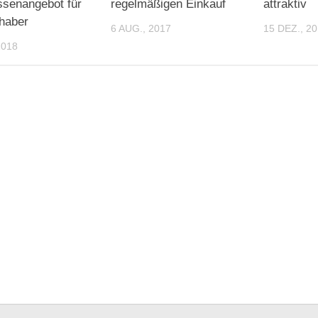
senangebot für
regelmäßigen Einkauf
attraktiv
haber
6 AUG., 2017
15 DEZ., 2
2018