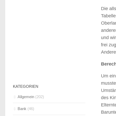
Die all
Tabell
Oberla
anderer
und wir
frei zu
Andere
Berech
Um ein
musste
KATEGORIEN
Umstän
Allgemein
(202)
des Kin
Elternt
Bank
(46)
Barunte