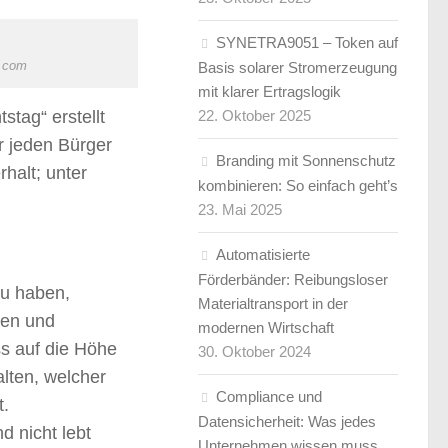
SYNETRA9051 – Token auf
.com
Basis solarer Stromerzeugung
mit klarer Ertragslogik
tag“ erstellt
22. Oktober 2025
ür jeden Bürger
Branding mit Sonnenschutz
halt; unter
kombinieren: So einfach geht’s
23. Mai 2025
Automatisierte
Förderbänder: Reibungsloser
zu haben,
Materialtransport in der
ten und
modernen Wirtschaft
s auf die Höhe
30. Oktober 2024
alten, welcher
Compliance und
t.
Datensicherheit: Was jedes
nd nicht lebt
Unternehmen wissen muss