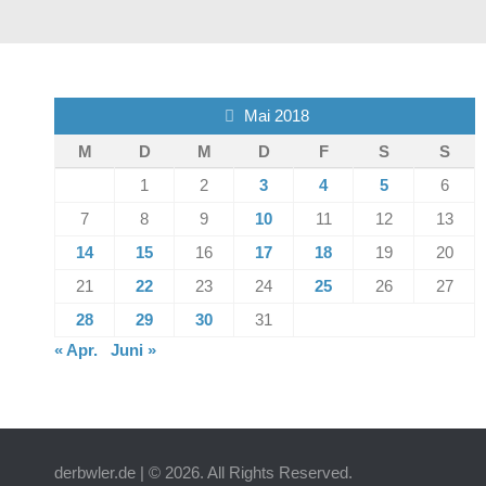
Mai 2018
M
D
M
D
F
S
S
1
2
3
4
5
6
7
8
9
10
11
12
13
14
15
16
17
18
19
20
21
22
23
24
25
26
27
28
29
30
31
« Apr.
Juni »
derbwler.de | © 2026. All Rights Reserved.