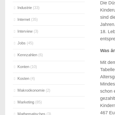
Die Düs
Industrie
(33)
Kinder
sind di
Internet
(35)
Jahren.
Interview
(3)
18. Leb
entspr
Jobs
(45)
Was än
Kennzahlen
(6)
Mit de
Konten
(10)
Tabelle
Altersg
Kosten
(4)
Mindes
Makroökonomie
(2)
schon e
gezahlt
Marketing
(85)
Kindern
467 Eur
Mathematisches
(3)