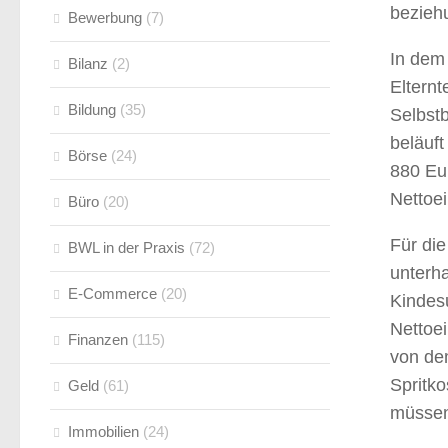
bezieh
Bewerbung
(7)
In dem 
Bilanz
(2)
Elternt
Bildung
(35)
Selbst
beläuft
Börse
(24)
880 Eur
Nettoei
Büro
(20)
Für di
BWL in der Praxis
(72)
unterha
E-Commerce
(20)
Kindesu
Nettoei
Finanzen
(115)
von dem
Spritk
Geld
(61)
müsse
Immobilien
(24)