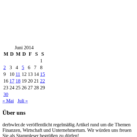
Juni 2014
M
D
M
D
F
S
S
1
2
3
4
5
6
7
8
9
10
11
12
13
14
15
16
17
18
19
20
21
22
23
24
25
26
27
28
29
30
« Mai
Juli »
Über uns
derbwler.de veröffentlicht regelmäßig Artikel rund um die Themen
Finanzen, Wirtschaft und Unternehmertum. Wir würden uns freuen
Sie als Stammleser begrüßen zu dürfen!