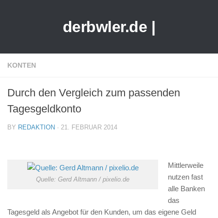
derbwler.de |
KONTEN
Durch den Vergleich zum passenden
Tagesgeldkonto
BY
REDAKTION
· 21. FEBRUAR 2014
Mittlerweile
nutzen fast
Quelle: Gerd Altmann / pixelio.de
alle Banken
das
Tagesgeld als Angebot für den Kunden, um das eigene Geld