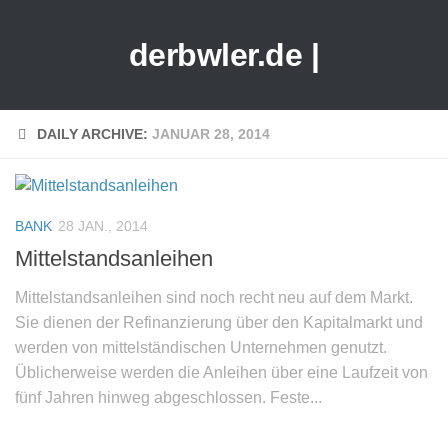
derbwler.de |
DAILY ARCHIVE:
JANUAR 28, 2014
BANK
28 JAN., 2014
Mittelstandsanleihen
Mittelstandsanleihen sind noch recht neu auf dem Markt.
Sie dienen der Refinanzierung über den Kapitalmarkt und
werden von mittelständischen Unternehmen genutzt.
Üblicherweise werden die Anleihen über eine Laufzeit von
fünf Jahren hinweg abgeschlossen. Feste...