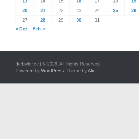
13
14
15
16
17
18
19
20
21
22
23
24
25
26
27
28
29
30
31
« Dez.
Feb. »
derbwler.de | © 2026. All Rights Reserved.
Powered by
WordPress
. Theme by
Alx
.