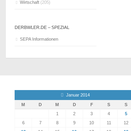
Wirtschaft
(205)
DERBWLER.DE – SPEZIAL
SEPA Informationen
Januar 2014
M
D
M
D
F
S
S
1
2
3
4
5
6
7
8
9
10
11
12