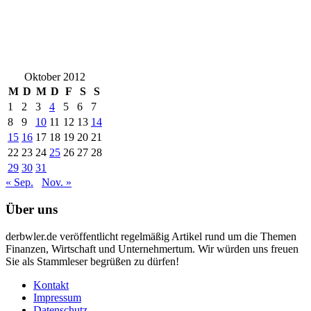
Oktober 2012
M
D
M
D
F
S
S
1
2
3
4
5
6
7
8
9
10
11
12
13
14
15
16
17
18
19
20
21
22
23
24
25
26
27
28
29
30
31
« Sep.
Nov. »
Über uns
derbwler.de veröffentlicht regelmäßig Artikel rund um die Themen
Finanzen, Wirtschaft und Unternehmertum. Wir würden uns freuen
Sie als Stammleser begrüßen zu dürfen!
Kontakt
Impressum
Datenschutz