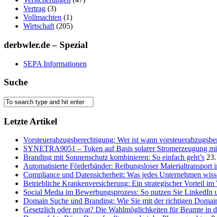
Vertrag
(3)
Vollmachten
(1)
Wirtschaft
(205)
derbwler.de – Spezial
SEPA Informationen
Suche
Letzte Artikel
Vorsteuerabzugsberechtigung: Wer ist wann vorsteuerabzugsber
SYNETRA9051 – Token auf Basis solarer Stromerzeugung mit 
Branding mit Sonnenschutz kombinieren: So einfach geht’s
23.
Automatisierte Förderbänder: Reibungsloser Materialtransport 
Compliance und Datensicherheit: Was jedes Unternehmen wis
Betriebliche Krankenversicherung: Ein strategischer Vorteil i
Social Media im Bewerbungsprozess: So nutzen Sie LinkedIn 
Domain Suche und Branding: Wie Sie mit der richtigen Domain
Gesetzlich oder privat? Die Wahlmöglichkeiten für Beamte in 