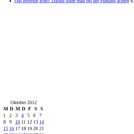
Das perfekte Büro: Darauf sollte man bei der Planung achten
8
Oktober 2012
M
D
M
D
F
S
S
1
2
3
4
5
6
7
8
9
10
11
12
13
14
15
16
17
18
19
20
21