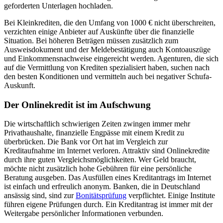
geforderten Unterlagen hochladen.
Bei Kleinkrediten, die den Umfang von 1000 € nicht überschreiten,
verzichten einige Anbieter auf Auskünfte über die finanzielle
Situation. Bei höheren Beträgen müssen zusätzlich zum
Ausweisdokument und der Meldebestätigung auch Kontoauszüge
und Einkommensnachweise eingereicht werden. Agenturen, die sich
auf die Vermittlung von Krediten spezialisiert haben, suchen nach
den besten Konditionen und vermitteln auch bei negativer Schufa-
Auskunft.
Der Onlinekredit ist im Aufschwung
Die wirtschaftlich schwierigen Zeiten zwingen immer mehr
Privathaushalte, finanzielle Engpässe mit einem Kredit zu
überbrücken. Die Bank vor Ort hat im Vergleich zur
Kreditaufnahme im Internet verloren. Attraktiv sind Onlinekredite
durch ihre guten Vergleichsmöglichkeiten. Wer Geld braucht,
möchte nicht zusätzlich hohe Gebühren für eine persönliche
Beratung ausgeben. Das Ausfüllen eines Kreditantrags im Internet
ist einfach und erfreulich anonym. Banken, die in Deutschland
ansässig sind, sind zur
Bonitätsprüfung
verpflichtet. Einige Institute
führen eigene Prüfungen durch. Ein Kreditantrag ist immer mit der
Weitergabe persönlicher Informationen verbunden.