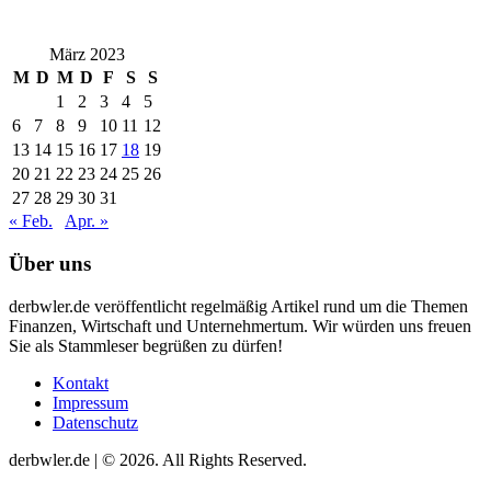
März 2023
M
D
M
D
F
S
S
1
2
3
4
5
6
7
8
9
10
11
12
13
14
15
16
17
18
19
20
21
22
23
24
25
26
27
28
29
30
31
« Feb.
Apr. »
Über uns
derbwler.de veröffentlicht regelmäßig Artikel rund um die Themen
Finanzen, Wirtschaft und Unternehmertum. Wir würden uns freuen
Sie als Stammleser begrüßen zu dürfen!
Kontakt
Impressum
Datenschutz
derbwler.de | © 2026. All Rights Reserved.