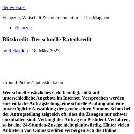
derbwler.de |
Finanzen, Wirtschaft & Unternehmertum – Das Magazin
Finanzen
Blitzkredit: Der schnelle Ratenkredit
by
Redaktion
· 18. März 2023
Ground Picture/shutterstock.com
Wer schnell zusätzliches Geld benötigt, stößt auf
unterschiedliche Angebote im Internet. Versprochen werden
eine einfache Antragstellung, eine schnelle Prüfung und eine
unverzügliche Auszahlung der gewünschten Summe. Schon bei
der Antragstellung zeigt sich oft, dass die Zusagen nur schwer
einzuhalten sind. Verlangt der Antrag ein Postident-Verfahren,
so ist eine 24-Stunden-Zusage nicht glaubwürdig. Hinter vielen
Anbietern von Onlinekrediten verbergen sich die Online-