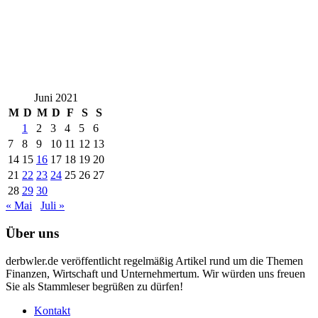
Juni 2021
M
D
M
D
F
S
S
1
2
3
4
5
6
7
8
9
10
11
12
13
14
15
16
17
18
19
20
21
22
23
24
25
26
27
28
29
30
« Mai
Juli »
Über uns
derbwler.de veröffentlicht regelmäßig Artikel rund um die Themen
Finanzen, Wirtschaft und Unternehmertum. Wir würden uns freuen
Sie als Stammleser begrüßen zu dürfen!
Kontakt