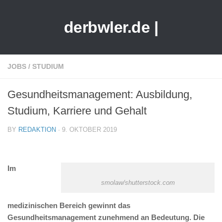
derbwler.de |
JOBS
/
STUDIUM
Gesundheitsmanagement: Ausbildung,
Studium, Karriere und Gehalt
BY
REDAKTION
· 9. OKTOBER 2019
Im
smolaw/shutterstock.com
medizinischen Bereich gewinnt das
Gesundheitsmanagement zunehmend an Bedeutung. Die