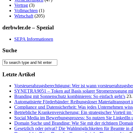
Vertrag
(3)
Vollmachten
(1)
Wirtschaft
(205)
derbwler.de – Spezial
SEPA Informationen
Suche
Letzte Artikel
Vorsteuerabzugsberechtigung: Wer ist wann vorsteuerabzugsber
SYNETRA9051 – Token auf Basis solarer Stromerzeugung mit 
Branding mit Sonnenschutz kombinieren: So einfach geht’s
23.
Automatisierte Förderbänder: Reibungsloser Materialtransport 
Compliance und Datensicherheit: Was jedes Unternehmen wis
Betriebliche Krankenversicherung: Ein strategischer Vorteil i
Social Media im Bewerbungsprozess: So nutzen Sie LinkedIn 
Domain Suche und Branding: Wie Sie mit der richtigen Domain
Gesetzlich oder privat? Die Wahlmöglichkeiten für Beamte in 