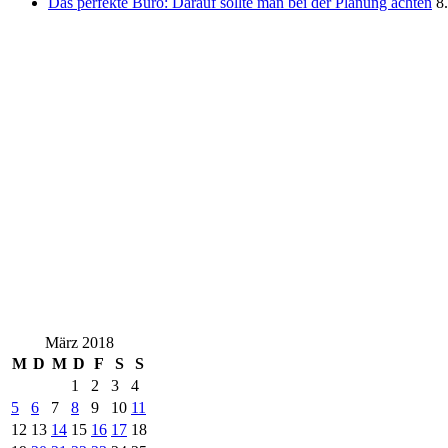
Das perfekte Büro: Darauf sollte man bei der Planung achten
8
März 2018
M
D
M
D
F
S
S
1
2
3
4
5
6
7
8
9
10
11
12
13
14
15
16
17
18