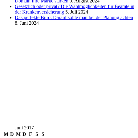
Domain Ihre Marke stärken
9. August 2024
Gesetzlich oder privat? Die Wahlmöglichkeiten für Beamte in
der Krankenversicherung
5. Juli 2024
Das perfekte Büro: Darauf sollte man bei der Planung achten
8. Juni 2024
Juni 2017
M
D
M
D
F
S
S