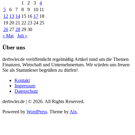
1
2
3
4
5
6
7
8
9
10
11
12
13
14
15
16
17
18
19
20
21
22
23
24
25
26
27
28
29
30
« Mai
Juli »
Über uns
derbwler.de veröffentlicht regelmäßig Artikel rund um die Themen
Finanzen, Wirtschaft und Unternehmertum. Wir würden uns freuen
Sie als Stammleser begrüßen zu dürfen!
Kontakt
Impressum
Datenschutz
derbwler.de | © 2026. All Rights Reserved.
Powered by
WordPress
. Theme by
Alx
.