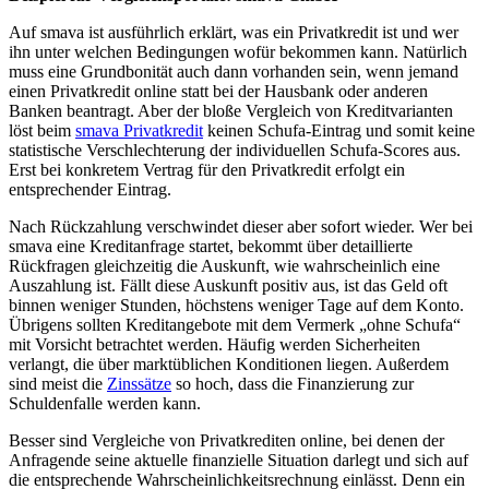
Auf smava ist ausführlich erklärt, was ein Privatkredit ist und wer
ihn unter welchen Bedingungen wofür bekommen kann. Natürlich
muss eine Grundbonität auch dann vorhanden sein, wenn jemand
einen Privatkredit online statt bei der Hausbank oder anderen
Banken beantragt. Aber der bloße Vergleich von Kreditvarianten
löst beim
smava Privatkredit
keinen Schufa-Eintrag und somit keine
statistische Verschlechterung der individuellen Schufa-Scores aus.
Erst bei konkretem Vertrag für den Privatkredit erfolgt ein
entsprechender Eintrag.
Nach Rückzahlung verschwindet dieser aber sofort wieder. Wer bei
smava eine Kreditanfrage startet, bekommt über detaillierte
Rückfragen gleichzeitig die Auskunft, wie wahrscheinlich eine
Auszahlung ist. Fällt diese Auskunft positiv aus, ist das Geld oft
binnen weniger Stunden, höchstens weniger Tage auf dem Konto.
Übrigens sollten Kreditangebote mit dem Vermerk „ohne Schufa“
mit Vorsicht betrachtet werden. Häufig werden Sicherheiten
verlangt, die über marktüblichen Konditionen liegen. Außerdem
sind meist die
Zinssätze
so hoch, dass die Finanzierung zur
Schuldenfalle werden kann.
Besser sind Vergleiche von Privatkrediten online, bei denen der
Anfragende seine aktuelle finanzielle Situation darlegt und sich auf
die entsprechende Wahrscheinlichkeitsrechnung einlässt. Denn ein