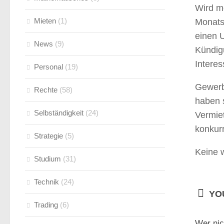
Wird m
Mieten
(1)
Monatse
einen U
News
(9)
Kündigu
Interes
Personal
(19)
Gewerbl
Rechte
(58)
haben 
Selbständigkeit
(24)
Vermiet
konkurr
Strategie
(5)
Keine w
Studium
(31)
Technik
(24)
YOU
Trading
(6)
Wer nic