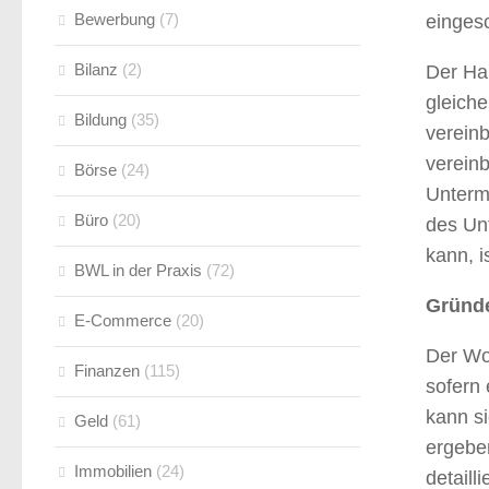
Bewerbung
(7)
einges
Bilanz
(2)
Der Ha
gleich
Bildung
(35)
vereinb
vereinb
Börse
(24)
Untermi
Büro
(20)
des Unt
kann, i
BWL in der Praxis
(72)
Gründe
E-Commerce
(20)
Der Wo
Finanzen
(115)
sofern 
kann si
Geld
(61)
ergebe
Immobilien
(24)
detaill