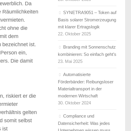
 gewerblich. Da
ne Räumlichkeiten
SYNETRA9051 – Token auf
uvermieten.
Basis solarer Stromerzeugung
mit klarer Ertragslogik
cht ohne die
22. Oktober 2025
 mit dem
 bezeichnet ist.
Branding mit Sonnenschutz
 Person ein,
kombinieren: So einfach geht’s
ers. Die damit
23. Mai 2025
Automatisierte
Förderbänder: Reibungsloser
Materialtransport in der
 riskiert er die
modernen Wirtschaft
30. Oktober 2024
ermieter
erhältnis gelten
Compliance und
d somit selbst
Datensicherheit: Was jedes
 ist
Unternehmen wissen muss