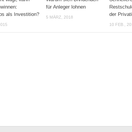
ewinnen:
für Anleger lohnen
Restschul
ps als Investition?
der Privat
5 MÄRZ, 2018
2015
10 FEB., 20