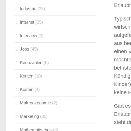
Erlaubn
Industrie
(33)
Typisch
Internet
(35)
wirtsch
aufgefa
Interview
(3)
aus be
Jobs
(45)
einen 
möchte.
Kennzahlen
(6)
befrist
Kündig
Konten
(10)
Kinder
Kosten
(4)
keine E
Makroökonomie
(2)
Gibt es
Erlaubn
Marketing
(85)
steht 
Mathematisches
(3)