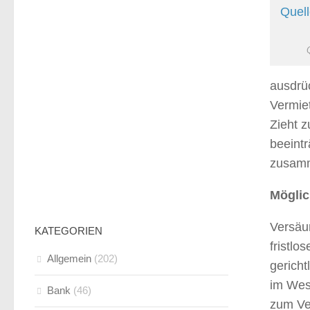
ausdrü
Vermiet
Zieht z
beeintr
zusamm
Mögli
Versäum
KATEGORIEN
fristlo
Allgemein
(202)
gericht
im Wese
Bank
(46)
zum Ve