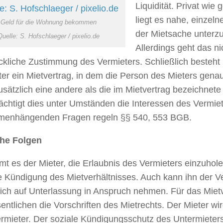
Liquidität. Privat wie
liegt es nahe, einzel
Geld für die Wohnung bekommen
der Mietsache unterz
Quelle: S. Hofschlaeger / pixelio.de
Allerdings geht das ni
ckliche Zustimmung des Vermieters. Schließlich besteht
er ein Mietvertrag, in dem die Person des Mieters genau
usätzlich eine andere als die im Mietvertrag bezeichnete
ächtigt dies unter Umständen die Interessen des Vermiet
enhängenden Fragen regeln §§ 540, 553 BGB.
che Folgen
t es der Mieter, die Erlaubnis des Vermieters einzuholen,
se Kündigung des Mietverhältnisses. Auch kann ihn der V
lich auf Unterlassung in Anspruch nehmen. Für das Mietv
ntlichen die Vorschriften des Mietrechts. Der Mieter wir
rmieter. Der soziale Kündigungsschutz des Untermieters