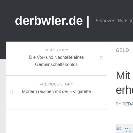
derbwler.de |
Finanzen, Wirtsc
GELD
NEXT STORY
Die Vor- und Nachteile eines
Gemeinschaftskontos
Mit
PREVIOUS STORY
erh
Modern rauchen mit der E-Zigarette
BY
REDA