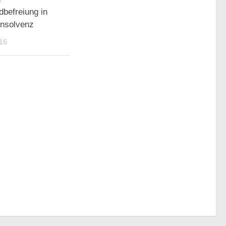
dbefreiung in
insolvenz
16