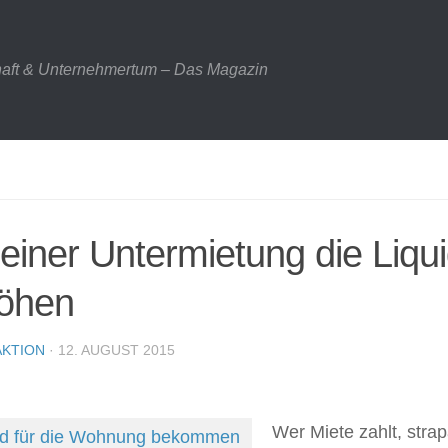
haft & Unternehmertum – Das Magazin
 einer Untermietung die Liqui
öhen
KTION
· 12. AUGUST 2015
Wer Miete zahlt, strap