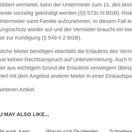
öbliert vermietet, kann der Untermieter zum 15. des Mo
nde vorzeitig gekündigt werden (§§ 573c III BGB). Riskan
ntermieter samt Familie aufzunehmen. In diesem Fall le
ngsschutz wieder auf und der Vermieter braucht ein ber
se zur Kündigung (§ 549 II 2 BGB).
iche Mieter benötigen ebenfalls die Erlaubnis des Vermi
sie keinen Rechtsanspruch auf Untervermietung. Auch h
er aus wichtigem Grund die Erlaubnis verweigern (Beisp
iert mit dem Angebot anderer Mieter in einer Einkaufsp
eiteren Artikel.
 MAY ALSO LIKE...
ht wagt, kann
Warum sich Dividenden
Schneller