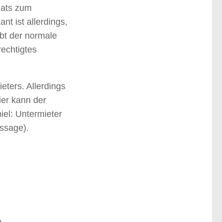
nats zum
t ist allerdings,
bt der normale
echtigtes
eters. Allerdings
ier kann der
iel: Untermieter
assage).
e