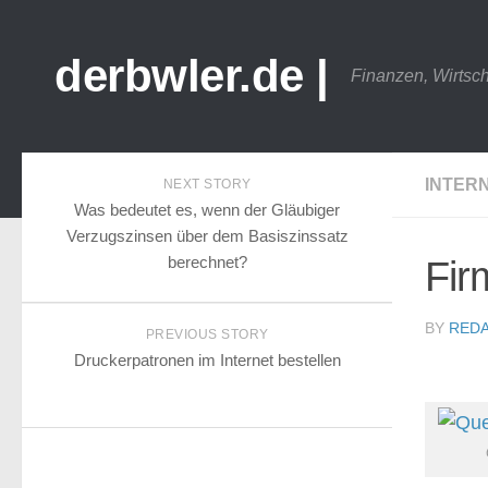
derbwler.de |
Finanzen, Wirtsc
INTER
NEXT STORY
Was bedeutet es, wenn der Gläubiger
Verzugszinsen über dem Basiszinssatz
berechnet?
Fir
BY
REDA
PREVIOUS STORY
Druckerpatronen im Internet bestellen