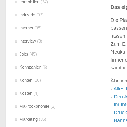
Immobilien
(24)
Das ei
Industrie
(33)
Die Pla
passend
Internet
(35)
lassen,
Interview
(3)
Zum Ei
Neukun
Jobs
(45)
firmene
Kennzahlen
(6)
sämtli
Konten
(10)
Ähnlich
-
Alles 
Kosten
(4)
-
Den A
-
Im In
Makroökonomie
(2)
-
Druck
Marketing
(85)
-
Banne