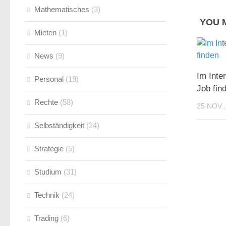
Mathematisches
(3)
YOU M
Mieten
(1)
News
(9)
Im Inte
Personal
(19)
Job fin
Rechte
(58)
25 NOV.,
Selbständigkeit
(24)
Strategie
(5)
Studium
(31)
Technik
(24)
Trading
(6)