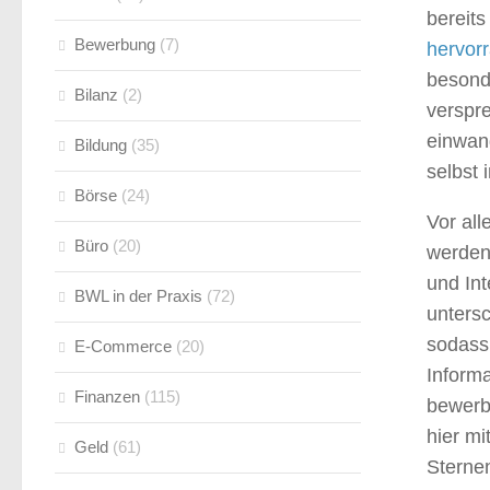
bereit
Bewerbung
(7)
hervor
besonde
Bilanz
(2)
verspre
einwan
Bildung
(35)
selbst
Börse
(24)
Vor all
Büro
(20)
werden
und Int
BWL in der Praxis
(72)
unters
sodass
E-Commerce
(20)
Inform
Finanzen
(115)
bewerb
hier mi
Geld
(61)
Sternen