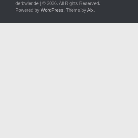
derbwler.de | © 2026. All Rights Reserved.
Powered by
WordPress
. Theme by
Alx
.