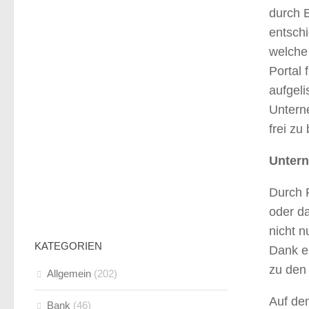
durch 
entsch
welche
Portal 
aufgeli
Unterne
frei zu
Untern
Durch F
oder d
nicht n
KATEGORIEN
Dank e
zu den
Allgemein
(202)
Auf de
Bank
(46)