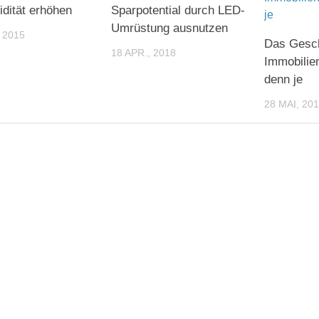
idität erhöhen
Sparpotential durch LED-
Umrüstung ausnutzen
 2015
Das Gesch
18 APR., 2018
Immobilien
denn je
28 MAI, 20