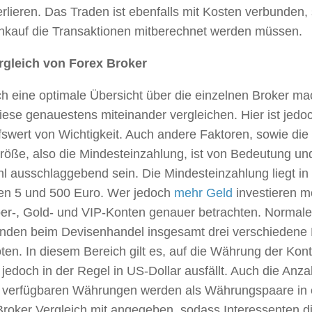
rlieren. Das Traden ist ebenfalls mit Kosten verbunden,
nkauf die Transaktionen mitberechnet werden müssen.
rgleich von Forex Broker
ch eine optimale Übersicht über die einzelnen Broker m
diese genauestens miteinander vergleichen. Hier ist jedoc
swert von Wichtigkeit. Auch andere Faktoren, sowie die
röße, also die Mindesteinzahlung, ist von Bedeutung un
l ausschlaggebend sein. Die Mindesteinzahlung liegt in
en 5 und 500 Euro. Wer jedoch
mehr Geld
investieren mö
lber-, Gold- und VIP-Konten genauer betrachten. Normal
nden beim Devisenhandel insgesamt drei verschiedene
en. In diesem Bereich gilt es, auf die Währung der Kon
jedoch in der Regel in US-Dollar ausfällt. Auch die Anz
 verfügbaren Währungen werden als Währungspaare in 
roker Vergleich mit angegeben, sodass Interessenten di