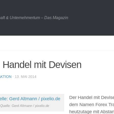
haft & Unternehmertum – Das Magazin
 Handel mit Devisen
KTION
· 13. MAI 2014
Der Handel mit Devis
dem Namen Forex Trad
Quelle: Gerd Altmann / pixelio.de
heutzutage mit Abstan