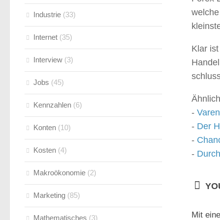
welche 
Industrie
(33)
kleinst
Internet
(35)
Klar is
Interview
(3)
Handel
schluss
Jobs
(45)
Ähnlich
Kennzahlen
(6)
-
Varen
-
Der H
Konten
(10)
-
Chanc
Kosten
(4)
-
Durch
Makroökonomie
(2)
YOU
Marketing
(85)
Mit ein
Mathematisches
(3)