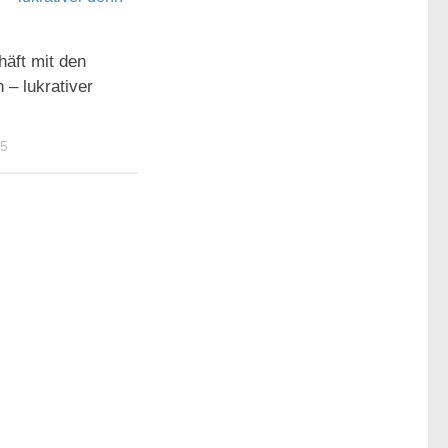
äft mit den
 – lukrativer
15