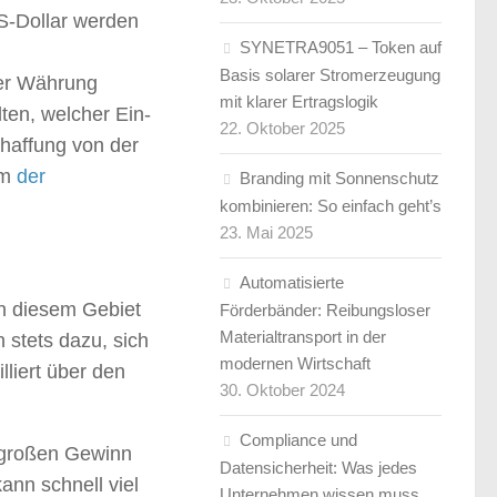
US-Dollar werden
SYNETRA9051 – Token auf
Basis solarer Stromerzeugung
ner Währung
mit klarer Ertragslogik
ten, welcher Ein-
22. Oktober 2025
chaffung von der
em
der
Branding mit Sonnenschutz
kombinieren: So einfach geht’s
23. Mai 2025
Automatisierte
in diesem Gebiet
Förderbänder: Reibungsloser
Materialtransport in der
n stets dazu, sich
modernen Wirtschaft
liert über den
30. Oktober 2024
Compliance und
 großen Gewinn
Datensicherheit: Was jedes
ann schnell viel
Unternehmen wissen muss