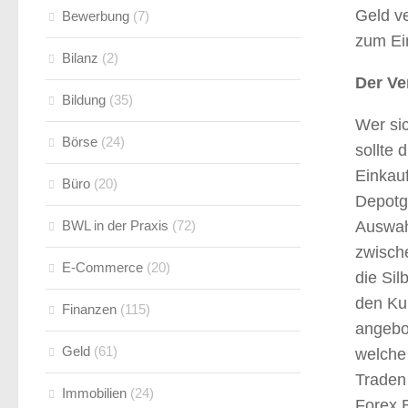
Geld ve
Bewerbung
(7)
zum Ei
Bilanz
(2)
Der Ve
Bildung
(35)
Wer si
Börse
(24)
sollte 
Einkauf
Büro
(20)
Depotg
BWL in der Praxis
(72)
Auswah
zwisch
E-Commerce
(20)
die Si
den Ku
Finanzen
(115)
angebot
Geld
(61)
welche 
Traden
Immobilien
(24)
Forex B