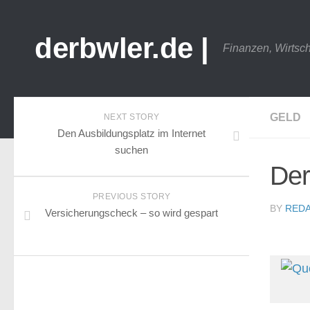
derbwler.de |
Finanzen, Wirtsc
GELD
NEXT STORY
Den Ausbildungsplatz im Internet
suchen
Der
PREVIOUS STORY
BY
REDA
Versicherungscheck – so wird gespart