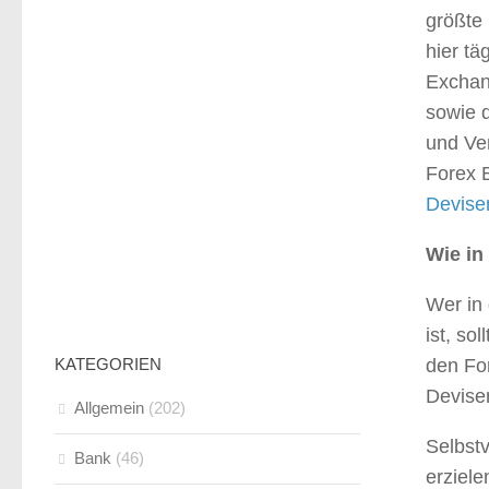
größte
hier tä
Exchan
sowie d
und Ver
Forex B
Devise
Wie in
Wer in
ist, so
KATEGORIEN
den For
Devise
Allgemein
(202)
Selbst
Bank
(46)
erziele