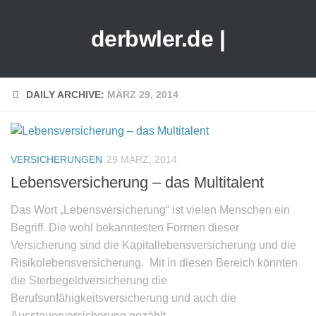
derbwler.de |
DAILY ARCHIVE:
MÄRZ 29, 2014
VERSICHERUNGEN
29 MÄRZ, 2014
Lebensversicherung – das Multitalent
Das Wort „Lebensversicherung“ ist vielen Menschen ein
Begriff. Die wohl bekanntesten Formen dieser
Versicherung sind die Kapitallebensversicherung und die
Risikolebensversicherung. Mit in diesen Bereich könnten
die Sterbegeldversicherung die
Berufsunfähigkeitsversicherung und auch die
Aussteuerversicherung gezählt...