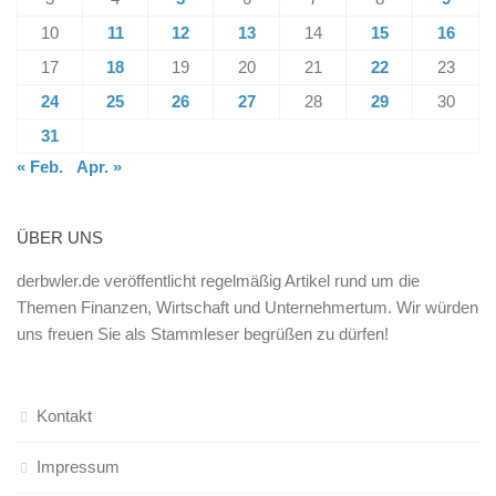
10
11
12
13
14
15
16
17
18
19
20
21
22
23
24
25
26
27
28
29
30
31
« Feb.
Apr. »
ÜBER UNS
derbwler.de veröffentlicht regelmäßig Artikel rund um die
Themen Finanzen, Wirtschaft und Unternehmertum. Wir würden
uns freuen Sie als Stammleser begrüßen zu dürfen!
Kontakt
Impressum