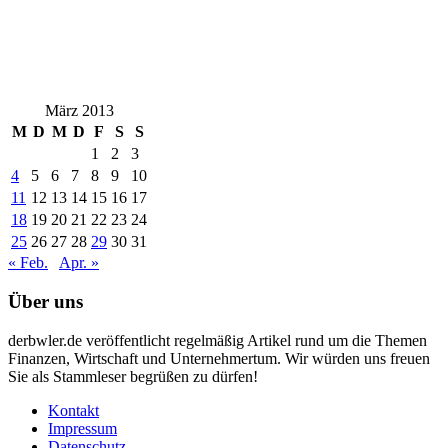
März 2013
M
D
M
D
F
S
S
1
2
3
4
5
6
7
8
9
10
11
12
13
14
15
16
17
18
19
20
21
22
23
24
25
26
27
28
29
30
31
« Feb.
Apr. »
Über uns
derbwler.de veröffentlicht regelmäßig Artikel rund um die Themen
Finanzen, Wirtschaft und Unternehmertum. Wir würden uns freuen
Sie als Stammleser begrüßen zu dürfen!
Kontakt
Impressum
Datenschutz