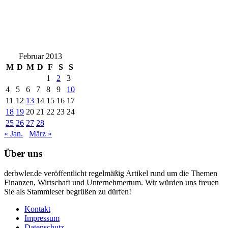
Februar 2013
M
D
M
D
F
S
S
1
2
3
4
5
6
7
8
9
10
11
12
13
14
15
16
17
18
19
20
21
22
23
24
25
26
27
28
« Jan.
März »
Über uns
derbwler.de veröffentlicht regelmäßig Artikel rund um die Themen
Finanzen, Wirtschaft und Unternehmertum. Wir würden uns freuen
Sie als Stammleser begrüßen zu dürfen!
Kontakt
Impressum
Datenschutz