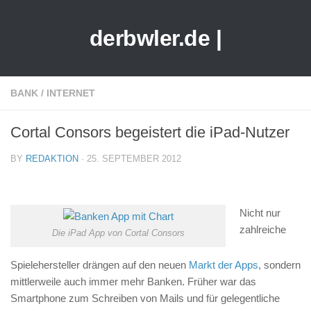
derbwler.de |
BANK
/
INTERNET
Cortal Consors begeistert die iPad-Nutzer
BY
REDAKTION
· 25. SEPTEMBER 2012
Nicht nur
zahlreiche
Die iPad App von Cortal Consors
Spielehersteller drängen auf den neuen
Markt der Apps
, sondern
mittlerweile auch immer mehr Banken. Früher war das
Smartphone zum Schreiben von Mails und für gelegentliche