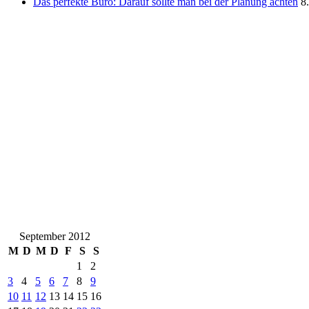
Das perfekte Büro: Darauf sollte man bei der Planung achten
8
September 2012
M
D
M
D
F
S
S
1
2
3
4
5
6
7
8
9
10
11
12
13
14
15
16