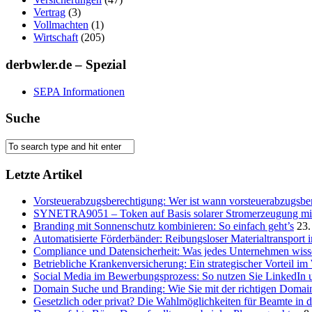
Vertrag
(3)
Vollmachten
(1)
Wirtschaft
(205)
derbwler.de – Spezial
SEPA Informationen
Suche
Letzte Artikel
Vorsteuerabzugsberechtigung: Wer ist wann vorsteuerabzugsber
SYNETRA9051 – Token auf Basis solarer Stromerzeugung mit 
Branding mit Sonnenschutz kombinieren: So einfach geht’s
23.
Automatisierte Förderbänder: Reibungsloser Materialtransport 
Compliance und Datensicherheit: Was jedes Unternehmen wis
Betriebliche Krankenversicherung: Ein strategischer Vorteil i
Social Media im Bewerbungsprozess: So nutzen Sie LinkedIn 
Domain Suche und Branding: Wie Sie mit der richtigen Domain
Gesetzlich oder privat? Die Wahlmöglichkeiten für Beamte in 