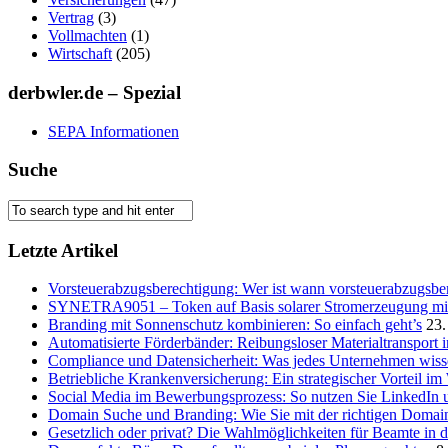
Vertrag
(3)
Vollmachten
(1)
Wirtschaft
(205)
derbwler.de – Spezial
SEPA Informationen
Suche
Letzte Artikel
Vorsteuerabzugsberechtigung: Wer ist wann vorsteuerabzugsber
SYNETRA9051 – Token auf Basis solarer Stromerzeugung mit 
Branding mit Sonnenschutz kombinieren: So einfach geht’s
23.
Automatisierte Förderbänder: Reibungsloser Materialtransport 
Compliance und Datensicherheit: Was jedes Unternehmen wis
Betriebliche Krankenversicherung: Ein strategischer Vorteil i
Social Media im Bewerbungsprozess: So nutzen Sie LinkedIn 
Domain Suche und Branding: Wie Sie mit der richtigen Domain
Gesetzlich oder privat? Die Wahlmöglichkeiten für Beamte in 