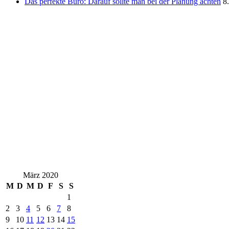
Das perfekte Büro: Darauf sollte man bei der Planung achten
8
März 2020
M
D
M
D
F
S
S
1
2
3
4
5
6
7
8
9
10
11
12
13
14
15