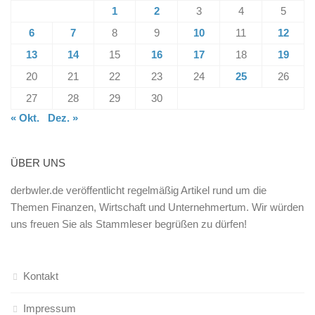
1
2
3
4
5
6
7
8
9
10
11
12
13
14
15
16
17
18
19
20
21
22
23
24
25
26
27
28
29
30
« Okt.
Dez. »
ÜBER UNS
derbwler.de veröffentlicht regelmäßig Artikel rund um die
Themen Finanzen, Wirtschaft und Unternehmertum. Wir würden
uns freuen Sie als Stammleser begrüßen zu dürfen!
Kontakt
Impressum