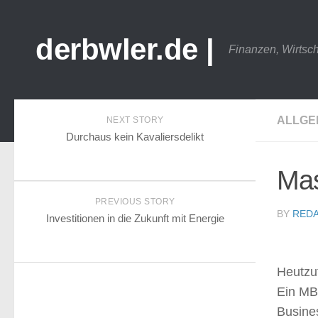
derbwler.de |
Finanzen, Wirtsc
ALLGE
NEXT STORY
Durchaus kein Kavaliersdelikt
Mas
PREVIOUS STORY
BY
REDA
Investitionen in die Zukunft mit Energie
Heutzu
Ein MBA
Busine