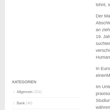
lohnt, 
Der Ma
Abschl
an zieh
19. Ja
suchte
versch
Human 
In Euro
einenMa
KATEGORIEN
Im Unt
Allgemein
(202)
praxis
Studium
Bank
(46)
während