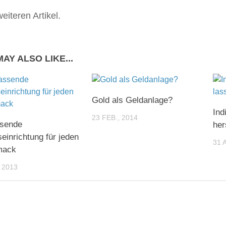
eiteren Artikel.
AY ALSO LIKE...
Gold als Geldanlage?
Ind
23 FEB., 2014
ssende
her
seinrichtung für jeden
31 
mack
 2013