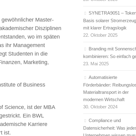
SYNETRA9051 – Token
n gewöhnlicher Master-
Basis solarer Stromerzeu
akademischer Disziplinen
mit klarer Ertragslogik
22. Oktober 2025
entstanden, wo im späten
das ihr Management
Branding mit Sonnensc
gt Studenten in die
kombinieren: So einfach ge
inanzen, Marketing,
23. Mai 2025
Automatisierte
stitute of Business
Förderbänder: Reibungslo
Materialtransport in der
modernen Wirtschaft
 Science, ist der MBA
30. Oktober 2024
estrickt. Ein BWL
Compliance und
 akademische Karriere
Datensicherheit: Was jede
 ist.
Unternehmen wissen mus